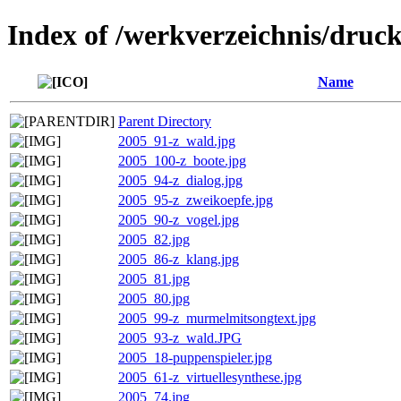
Index of /werkverzeichnis/druc
Name
Parent Directory
2005_91-z_wald.jpg
2005_100-z_boote.jpg
2005_94-z_dialog.jpg
2005_95-z_zweikoepfe.jpg
2005_90-z_vogel.jpg
2005_82.jpg
2005_86-z_klang.jpg
2005_81.jpg
2005_80.jpg
2005_99-z_murmelmitsongtext.jpg
2005_93-z_wald.JPG
2005_18-puppenspieler.jpg
2005_61-z_virtuellesynthese.jpg
2005_74.jpg