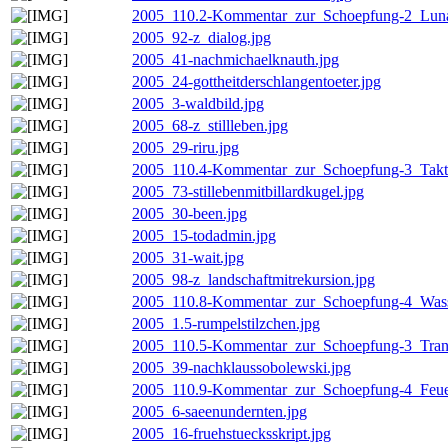
2005_110.2-Kommentar_zur_Schoepfung-2_Luna
2005_92-z_dialog.jpg
2005_41-nachmichaelknauth.jpg
2005_24-gottheitderschlangentoeter.jpg
2005_3-waldbild.jpg
2005_68-z_stillleben.jpg
2005_29-riru.jpg
2005_110.4-Kommentar_zur_Schoepfung-3_Takt
2005_73-stillebenmitbillardkugel.jpg
2005_30-been.jpg
2005_15-todadmin.jpg
2005_31-wait.jpg
2005_98-z_landschaftmitrekursion.jpg
2005_110.8-Kommentar_zur_Schoepfung-4_Wass
2005_1.5-rumpelstilzchen.jpg
2005_110.5-Kommentar_zur_Schoepfung-3_Trans
2005_39-nachklaussobolewski.jpg
2005_110.9-Kommentar_zur_Schoepfung-4_Feue
2005_6-saeenundernten.jpg
2005_16-fruehstuecksskript.jpg