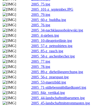
2005_75.jpg
2005_101-z_september.JPG
2005_79.jpg
2005_60-z_buddha.jpg
2005_76.jpg
2005_34-nachklaussobolewski.jpg
2005_4-sieben.jpg
2005_10-dieapriorilinie.jpg
2005_57-z_petrushirten.jpg
2005_85-z_rauch.jpg
2005_58-z_aschenbecher.jpg
2005_77.jpg
2005_78.jpg
2005_89-z_dieheiligsprechung.jpg
2005_56-z_praespast.jpg
2005_53-maerzbild.jpg
2005_71-stillebenmitbillardkugel.jpg
2005_84z_vertikal.jpg
2005_44-landschaftmitbaeumen.jpg
2005_45-landschaftmitstrommasten.jpg