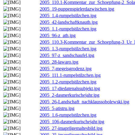
2005_110.1-Kommentar_zur_Schoepfung-2_Solar
2005_19-puppenspielerdazwischen.jpg
2005_1.4-rumpelstilzchen.jpg
2005_42-landschaftknauth.jpg
2005_1.1-rumpelstilzchen.jpg
2005_96-z_ath.jpg
2005_110.3-Kommentar_zur_Schoepfung-3_Ur_I
2005_1.3-rumpelstilzchen.jpg
2005_97-z_sandschaufel.jpg
2005_28-lawaro.jpg
2005_7-megeisgrodenz.jpg
2005_111.1-rumpelstilzchen.jpg
2005_1.2-rumpelstilzchen.jpg
2005_17-diedatenalssubjekt.jpg
2005_2-dasmerkurischejahr.jpg
2005_26-Landschaft_nachklaussobolewski.jpg
2005_5-atistru.jpg
2005_1.6-rumpelstilzchen.jpg
2005_106-dasmerkurischejahr.jpg
2005_27-imaprilgemaltesbild.jpg
2005_25-imaprilgemaltesbild.jpg