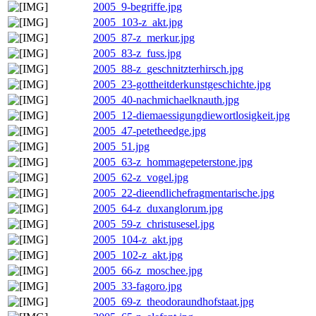
2005_9-begriffe.jpg
2005_103-z_akt.jpg
2005_87-z_merkur.jpg
2005_83-z_fuss.jpg
2005_88-z_geschnitzterhirsch.jpg
2005_23-gottheitderkunstgeschichte.jpg
2005_40-nachmichaelknauth.jpg
2005_12-diemaessigungdiewortlosigkeit.jpg
2005_47-petetheedge.jpg
2005_51.jpg
2005_63-z_hommagepeterstone.jpg
2005_62-z_vogel.jpg
2005_22-dieendlichefragmentarische.jpg
2005_64-z_duxanglorum.jpg
2005_59-z_christusesel.jpg
2005_104-z_akt.jpg
2005_102-z_akt.jpg
2005_66-z_moschee.jpg
2005_33-fagoro.jpg
2005_69-z_theodoraundhofstaat.jpg