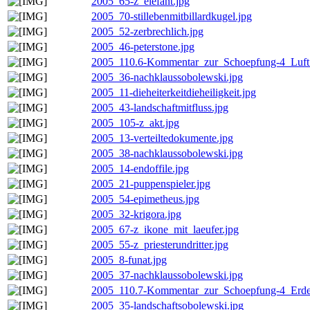
2005_65-z_elefant.jpg
2005_70-stillebenmitbillardkugel.jpg
2005_52-zerbrechlich.jpg
2005_46-peterstone.jpg
2005_110.6-Kommentar_zur_Schoepfung-4_Luft
2005_36-nachklaussobolewski.jpg
2005_11-dieheiterkeitdieheiligkeit.jpg
2005_43-landschaftmitfluss.jpg
2005_105-z_akt.jpg
2005_13-verteiltedokumente.jpg
2005_38-nachklaussobolewski.jpg
2005_14-endoffile.jpg
2005_21-puppenspieler.jpg
2005_54-epimetheus.jpg
2005_32-krigora.jpg
2005_67-z_ikone_mit_laeufer.jpg
2005_55-z_priesterundritter.jpg
2005_8-funat.jpg
2005_37-nachklaussobolewski.jpg
2005_110.7-Kommentar_zur_Schoepfung-4_Erde
2005_35-landschaftsobolewski.jpg